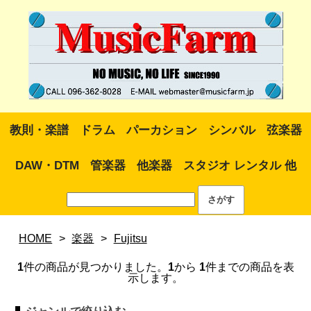
教則・楽譜
ドラム
パーカション
シンバル
弦楽器
DAW・DTM
管楽器
他楽器
スタジオ レンタル 他
HOME
>
楽器
>
Fujitsu
1
件の商品が見つかりました。
1
から
1
件までの商品を表
示します。