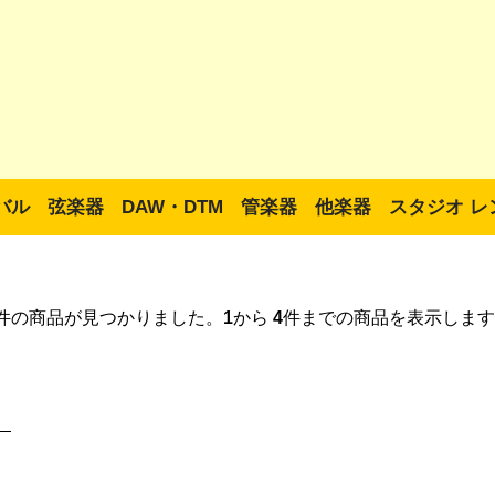
バル
弦楽器
DAW・DTM
管楽器
他楽器
スタジオ レ
件の商品が見つかりました。
1
から
4
件までの商品を表示します