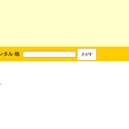
ンタル 他
。