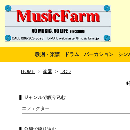
教則・楽譜
ドラム
パーカション
シン
HOME
>
楽器
>
DOD
4
ジャンルで絞り込む
エフェクター
分類で絞り込む