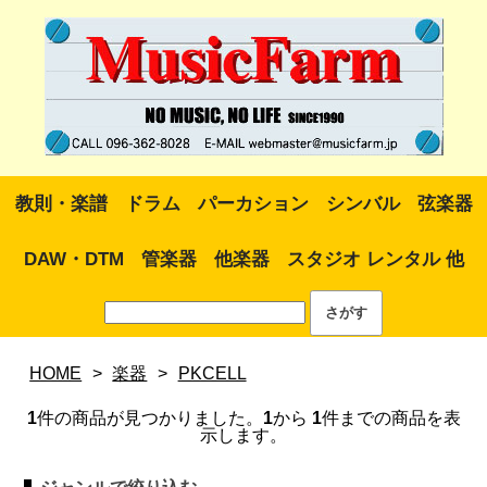
教則・楽譜
ドラム
パーカション
シンバル
弦楽器
DAW・DTM
管楽器
他楽器
スタジオ レンタル 他
HOME
>
楽器
>
PKCELL
1
件の商品が見つかりました。
1
から
1
件までの商品を表
示します。