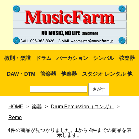
教則・楽譜
ドラム
パーカション
シンバル
弦楽器
DAW・DTM
管楽器
他楽器
スタジオ レンタル 他
HOME
>
楽器
>
Drum Percussion（コンガ）
>
Remo
4
件の商品が見つかりました。
1
から
4
件までの商品を表
示します。