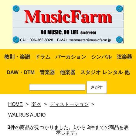
教則・楽譜
ドラム
パーカション
シンバル
弦楽器
DAW・DTM
管楽器
他楽器
スタジオ レンタル 他
HOME
>
楽器
>
ディストーション
>
WALRUS AUDIO
3
件の商品が見つかりました。
1
から
3
件までの商品を表
示します。