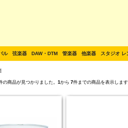
バル
弦楽器
DAW・DTM
管楽器
他楽器
スタジオ レ
l
件の商品が見つかりました。
1
から
7
件までの商品を表示します