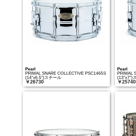
Pearl
Pearl
PRIMAL SNARE COLLECTIVE PSC1465S
PRIMAL 
(14"x6.5")スチール
(13"x7
￥26730
￥25740