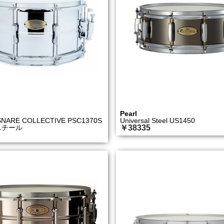
Pearl
SNARE COLLECTIVE PSC1370S
Universal Steel US1450
")スチール
￥38335