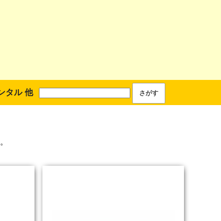
ンタル 他
。