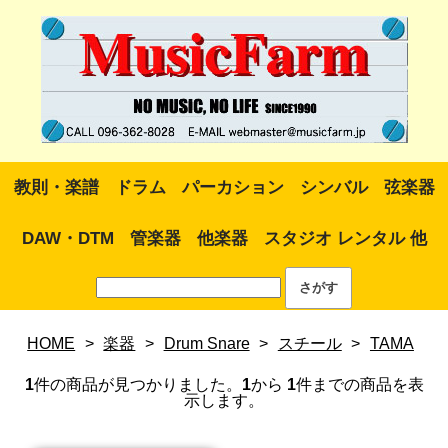
教則・楽譜
ドラム
パーカション
シンバル
弦楽器
DAW・DTM
管楽器
他楽器
スタジオ レンタル 他
HOME
>
楽器
>
Drum Snare
>
スチール
>
TAMA
1
件の商品が見つかりました。
1
から
1
件までの商品を表
示します。