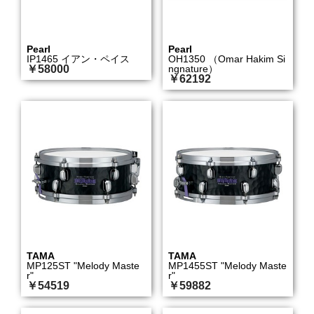
Pearl
Pearl
IP1465 イアン・ペイス
OH1350 （Omar Hakim Si
￥58000
ngnature）
￥62192
TAMA
TAMA
MP125ST "Melody Maste
MP1455ST "Melody Maste
r"
r"
￥54519
￥59882