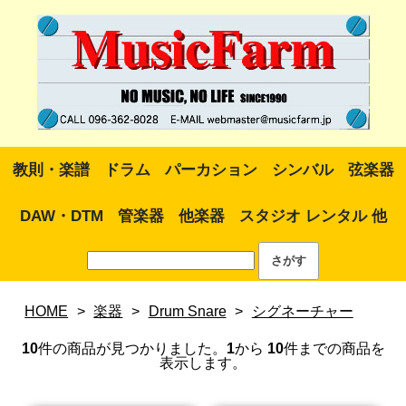
教則・楽譜
ドラム
パーカション
シンバル
弦楽器
DAW・DTM
管楽器
他楽器
スタジオ レンタル 他
HOME
>
楽器
>
Drum Snare
>
シグネーチャー
10
件の商品が見つかりました。
1
から
10
件までの商品を
表示します。