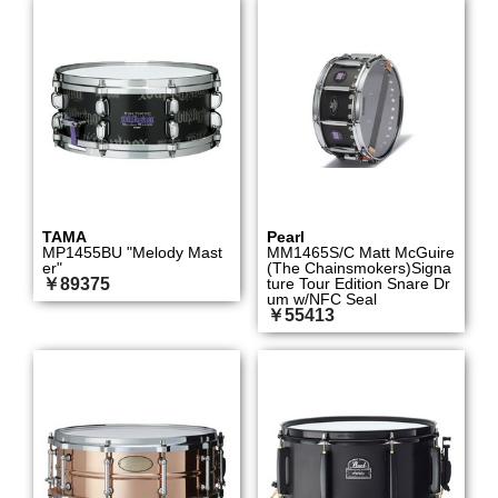
TAMA
Pearl
MP1455BU "Melody Mast
MM1465S/C Matt McGuire
er"
(The Chainsmokers)Signa
￥89375
ture Tour Edition Snare Dr
um w/NFC Seal
￥55413