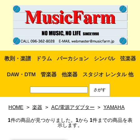
教則・楽譜
ドラム
パーカション
シンバル
弦楽器
DAW・DTM
管楽器
他楽器
スタジオ レンタル 他
HOME
>
楽器
>
AC/電源アダプター
>
YAMAHA
1
件の商品が見つかりました。
1
から
1
件までの商品を表
示します。