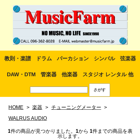
教則・楽譜
ドラム
パーカション
シンバル
弦楽器
DAW・DTM
管楽器
他楽器
スタジオ レンタル 他
HOME
>
楽器
>
チューニングメーター
>
WALRUS AUDIO
1
件の商品が見つかりました。
1
から
1
件までの商品を表
示します。