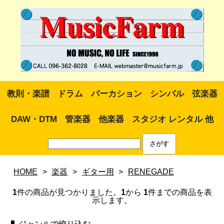
教則・楽譜
ドラム
パーカション
シンバル
弦楽器
DAW・DTM
管楽器
他楽器
スタジオ レンタル 他
HOME
>
楽器
>
ギター用
>
RENEGADE
1
件の商品が見つかりました。
1
から
1
件までの商品を表
示します。