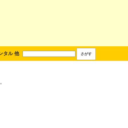
ンタル 他
。