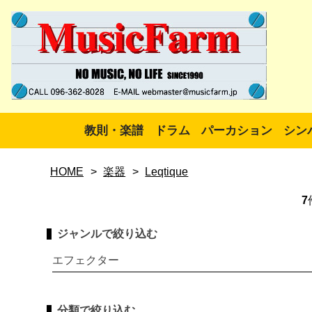
教則・楽譜
ドラム
パーカション
シン
HOME
>
楽器
>
Leqtique
7
ジャンルで絞り込む
エフェクター
分類で絞り込む