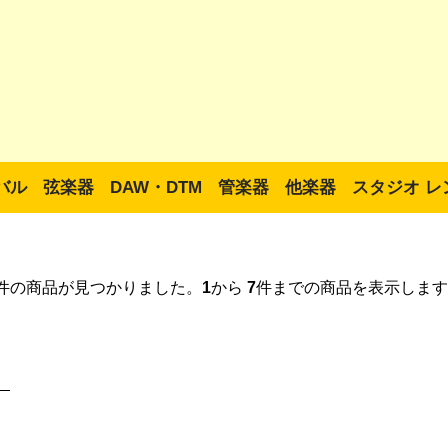
バル
弦楽器
DAW・DTM
管楽器
他楽器
スタジオ レ
件の商品が見つかりました。
1
から
7
件までの商品を表示します