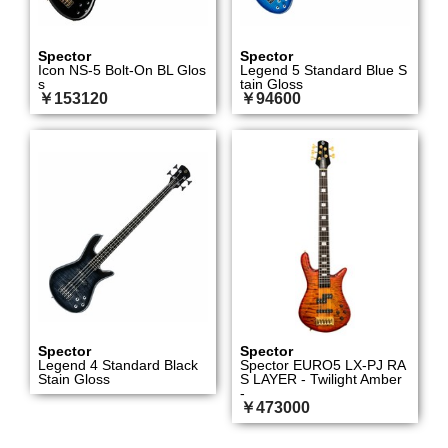
Spector
Spector
Icon NS-5 Bolt-On BL Glos
Legend 5 Standard Blue S
s
tain Gloss
￥153120
￥94600
Spector
Spector
Legend 4 Standard Black
Spector EURO5 LX-PJ RA
Stain Gloss
S LAYER - Twilight Amber
-
￥473000