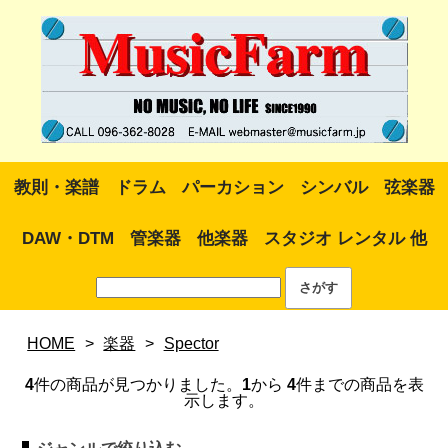
教則・楽譜
ドラム
パーカション
シンバル
弦楽器
DAW・DTM
管楽器
他楽器
スタジオ レンタル 他
HOME
>
楽器
>
Spector
4
件の商品が見つかりました。
1
から
4
件までの商品を表
示します。