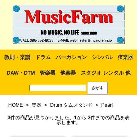
教則・楽譜
ドラム
パーカション
シンバル
弦楽器
DAW・DTM
管楽器
他楽器
スタジオ レンタル 他
HOME
>
楽器
>
Drum タムスタンド
>
Pearl
3
件の商品が見つかりました。
1
から
3
件までの商品を表
示します。