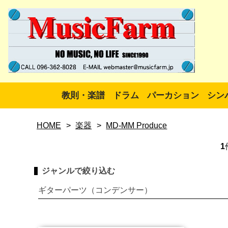
教則・楽譜
ドラム
パーカション
シン
HOME
>
楽器
>
MD-MM Produce
1
ジャンルで絞り込む
ギターパーツ（コンデンサー）