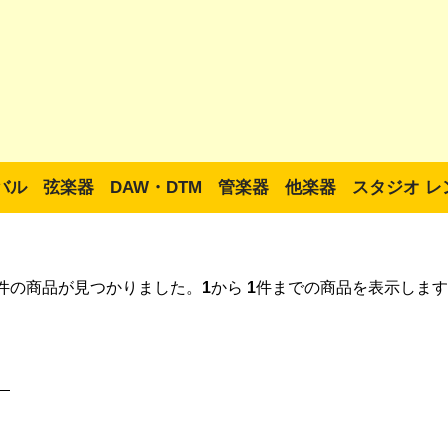
バル
弦楽器
DAW・DTM
管楽器
他楽器
スタジオ レ
件の商品が見つかりました。
1
から
1
件までの商品を表示します