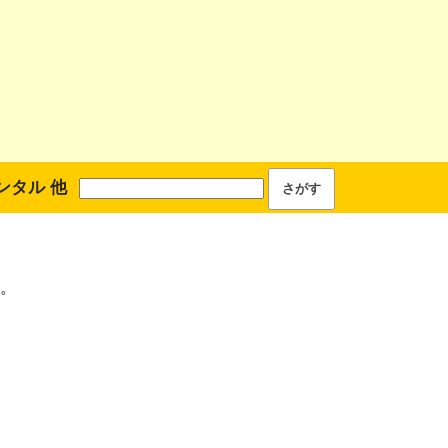
ンタル 他
。