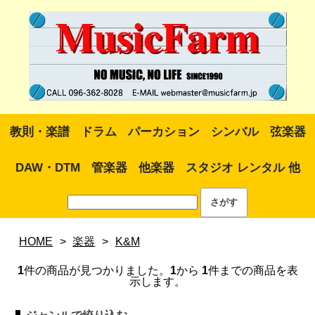
教則・楽譜
ドラム
パーカション
シンバル
弦楽器
DAW・DTM
管楽器
他楽器
スタジオ レンタル 他
HOME
>
楽器
>
K&M
1
件の商品が見つかりました。
1
から
1
件までの商品を表
示します。