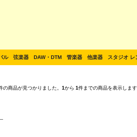
バル
弦楽器
DAW・DTM
管楽器
他楽器
スタジオ レ
件の商品が見つかりました。
1
から
1
件までの商品を表示します