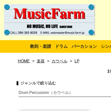
教則・楽譜
ドラム
パーカション
シン
HOME
>
楽器
>
カウベル
>
LP
1
ジャンルで絞り込む
Drum Percussion（カウベル）