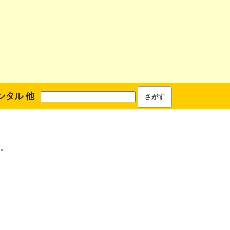
ンタル 他
。