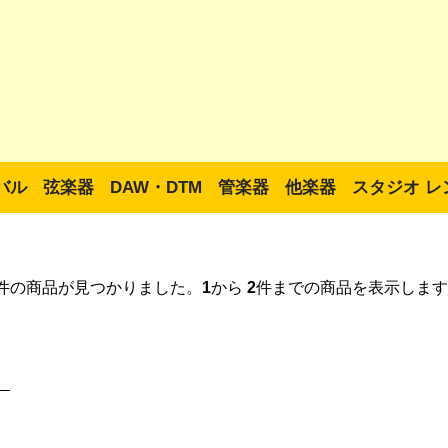
バル
弦楽器
DAW・DTM
管楽器
他楽器
スタジオ レ
件の商品が見つかりました。
1
から
2
件までの商品を表示します