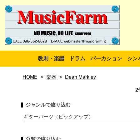
教則・楽譜
ドラム
パーカション
シン
HOME
>
楽器
>
Dean Markley
2
ジャンルで絞り込む
ギターパーツ（ピックアップ）
分類で絞り込む