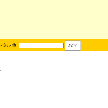
ンタル 他
。