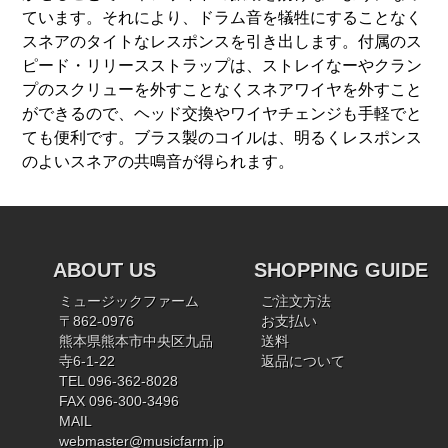
ています。それにより、ドラム音を犠牲にすることなく
スネアのタイトなレスポンスを引き出します。付属のス
ピード・リリースストラップは、ストレイなーやクラン
プのスクリューを外すことなくスネアワイヤを外すこと
ができるので、ヘッド交換やワイヤチェンジも手軽でと
ても便利です。ブラス製のコイルは、明るくレスポンス
のよいスネアの共鳴音が得られます。
ABOUT US
SHOPPING GUIDE
ミュージックファーム
ご注文方法
〒862-0976
お支払い
熊本県熊本市中央区九品
送料
寺6-1-22
返品について
TEL 096-362-8028
FAX 096-300-3496
MAIL
webmaster@musicfarm.jp