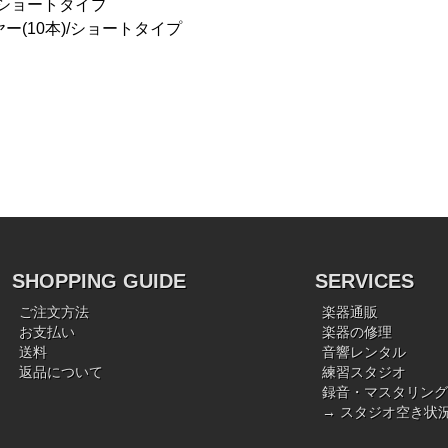
/ショートタイプ
ー(10本)/ショートタイプ
SHOPPING GUIDE
SERVICES
ご注文方法
楽器通販
お支払い
楽器の修理
送料
音響レンタル
返品について
練習スタジオ
録音・マスタリング
→ スタジオ空き状