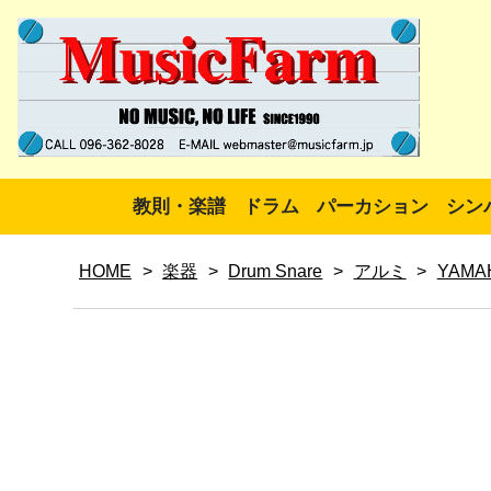
教則・楽譜
ドラム
パーカション
シン
HOME
>
楽器
>
Drum Snare
>
アルミ
>
YAMA