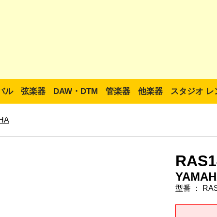
バル
弦楽器
DAW・DTM
管楽器
他楽器
スタジオ レ
HA
RAS14
YAMAH
型番 ： RAS