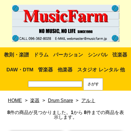
教則・楽譜
ドラム
パーカション
シンバル
弦楽器
DAW・DTM
管楽器
他楽器
スタジオ レンタル 他
HOME
>
楽器
>
Drum Snare
>
アルミ
8
件の商品が見つかりました。
1
から
8
件までの商品を表
示します。