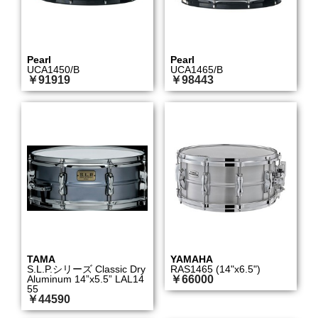
Pearl
Pearl
UCA1450/B
UCA1465/B
￥91919
￥98443
TAMA
YAMAHA
S.L.P.シリーズ Classic Dry
RAS1465 (14"x6.5")
Aluminum 14”x5.5” LAL14
￥66000
55
￥44590