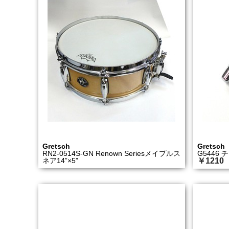
Gretsch
Gretsch
RN2-0514S-GN Renown Seriesメイプルス
G5446
ネア14”×5”
￥1210