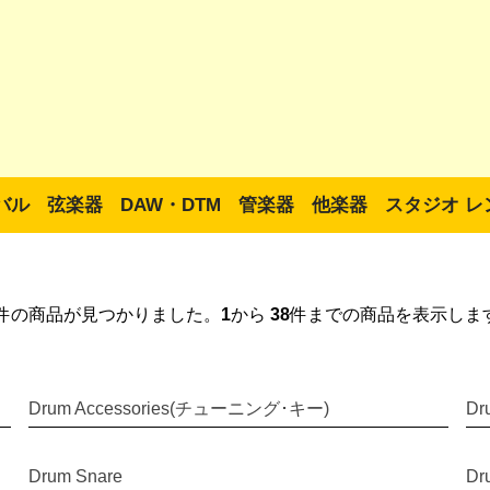
バル
弦楽器
DAW・DTM
管楽器
他楽器
スタジオ レ
件の商品が見つかりました。
1
から
38
件までの商品を表示しま
Drum Accessories(チューニング･キー)
Dr
Drum Snare
Dr