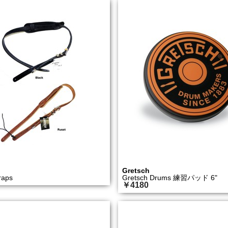
Gretsch
raps
Gretsch Drums 練習パッド 6"
￥4180