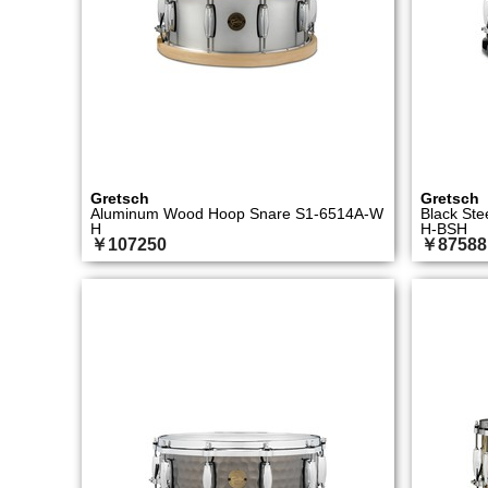
Gretsch
Gretsch
Aluminum Wood Hoop Snare S1-6514A-W
Black St
H
H-BSH
￥107250
￥87588