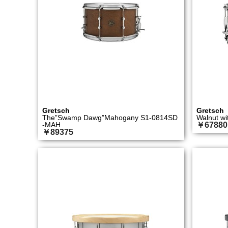
Gretsch
Gretsch
The”Swamp Dawg”Mahogany S1-0814SD
Walnut wi
-MAH
￥67880
￥89375