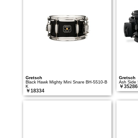
Gretsch
Gretsch
Black Hawk Mighty Mini Snare BH-5510-B
Ash Side
K
￥35286
￥18334