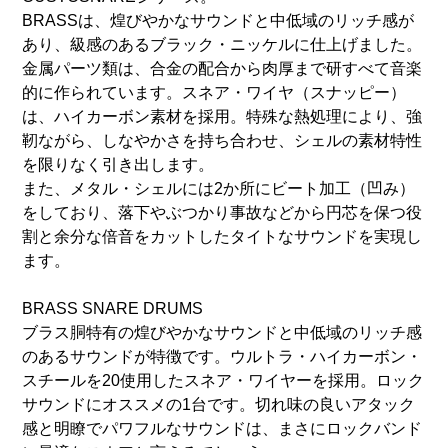
BRASSは、煌びやかなサウンドと中低域のリッチ感が
あり、級感のあるブラック・ニッケルに仕上げました。
金属パーツ類は、合金の配合から肉厚まで研すべて音楽
的に作られています。スネア・ワイヤ（スナッピー）
は、ハイカーボン素材を採用。特殊な熱処理により、強
靭ながら、しなやかさを持ち合わせ、シェルの素材特性
を限りなく引き出します。
また、メタル・シェルには2か所にビート加工（凹み）
をしており、落下やぶつかり事故などから円芯を保つ役
割と余分な倍音をカットしたタイトなサウンドを実現し
ます。
BRASS SNARE DRUMS
ブラス胴特有の煌びやかなサウンドと中低域のリッチ感
のあるサウンドが特徴です。ウルトラ・ハイカーボン・
スチールを20使用したスネア・ワイヤーを採用。ロック
サウンドにオススメの1台です。切れ味の良いアタック
感と明瞭でパワフルなサウンドは、まさにロックバンド