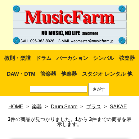
教則・楽譜
ドラム
パーカション
シンバル
弦楽器
DAW・DTM
管楽器
他楽器
スタジオ レンタル 他
HOME
>
楽器
>
Drum Snare
>
ブラス
>
SAKAE
3
件の商品が見つかりました。
1
から
3
件までの商品を表
示します。