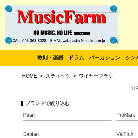
教則・楽譜
ドラム
パーカション
シン
HOME
>
スティック
>
ワイヤーブラシ
11
ブランドで絞り込む
Pearl
ProMark
Sabian
VicFirth