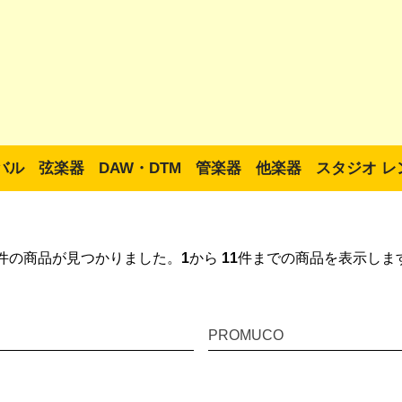
バル
弦楽器
DAW・DTM
管楽器
他楽器
スタジオ レ
件の商品が見つかりました。
1
から
11
件までの商品を表示しま
PROMUCO