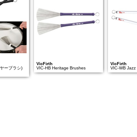
VicFirth
VicFirth
(ワイヤーブラシ)
VIC-HB Heritage Brushes
VIC-WB Jazz