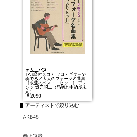
オムニバス
TAB譜付スコア ソロ・ギターで
奏でる／大人のフォーク名曲集
［永遠のベスト・ヒット］ アレ
ンジ 坂元昭二（品切れ中納期未
定）
￥2090
アーティストで絞り込む
AKB48
春畑道哉