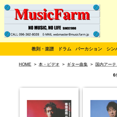
教則・楽譜
ドラム
パーカション
シン
HOME
>
本・ビデオ
>
ギター曲集
>
国内アーテ
6