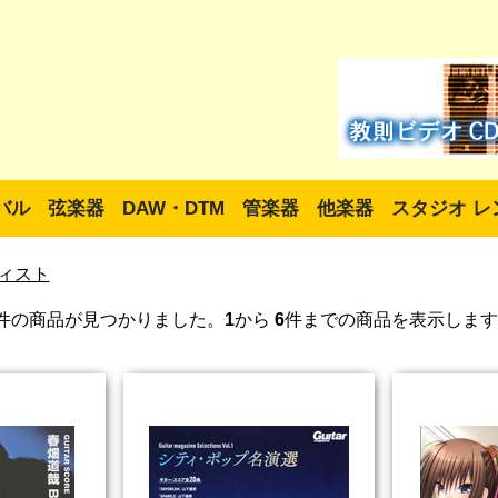
バル
弦楽器
DAW・DTM
管楽器
他楽器
スタジオ レ
ィスト
件の商品が見つかりました。
1
から
6
件までの商品を表示します