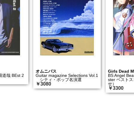
オムニバス
Girls Dead 
哉 BEst 2
Guitar magazine Selections Vol.1
BS Angel Bea
シティ・ポップ名演選
ster ベス
￥3080
せ）
￥3300