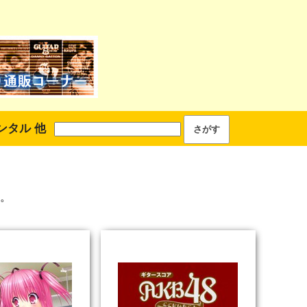
ンタル 他
。