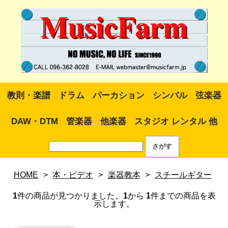
教則・楽譜
ドラム
パーカション
シンバル
弦楽器
DAW・DTM
管楽器
他楽器
スタジオ レンタル 他
HOME
>
本・ビデオ
>
楽器教本
>
スチールギター
1
件の商品が見つかりました。
1
から
1
件までの商品を表
示します。