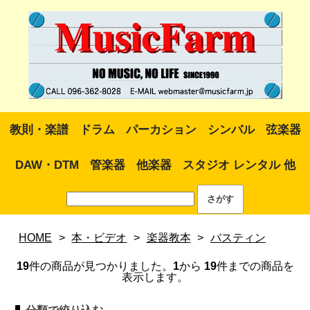
教則・楽譜
ドラム
パーカション
シンバル
弦楽器
DAW・DTM
管楽器
他楽器
スタジオ レンタル 他
HOME
>
本・ビデオ
>
楽器教本
>
バスティン
19
件の商品が見つかりました。
1
から
19
件までの商品を
表示します。