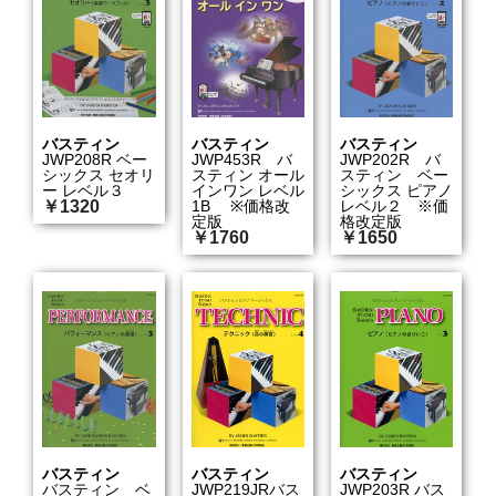
バスティン
バスティン
バスティン
JWP208R ベー
JWP453R バ
JWP202R バ
シックス セオリ
スティン オール
スティン ベー
ー レベル３
インワン レベル
シックス ピアノ
￥1320
1B ※価格改
レベル２ ※価
定版
格改定版
￥1760
￥1650
バスティン
バスティン
バスティン
バスティン ベ
JWP219JRバス
JWP203R バス