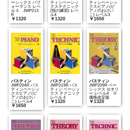
ーシックス パフ
ティンベーシッ
ティンベーシッ
ォーマンス レベ
クステクニック
クスピアノ(ピ
ル３ JWP213
(指の練習) レベ
アノのおけい
R
ル4
こ) レベル3
￥1320
￥1320
￥1650
バスティン
バスティン
バスティン
JWP204R バス
JWP219R バス
JWP209R ベー
ティンベーシッ
ティン ベーシッ
シックス セオリ
クスピアノ(ピ
クス テクニック
ー レベル4 ※
アノのおけい
レベル４
価格改定版
こ) レベル4
￥1320
￥1320
￥1650