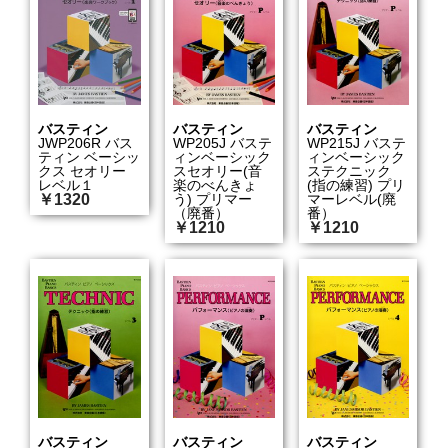
バスティン
バスティン
バスティン
JWP206R バス
WP205J バステ
WP215J バステ
ティン ベーシッ
ィンベーシック
ィンベーシック
クス セオリー
スセオリー(音
ステクニック
レベル１
楽のべんきょ
(指の練習) プリ
￥1320
う) プリマー
マーレベル(廃
（廃番）
番）
￥1210
￥1210
バスティン
バスティン
バスティン