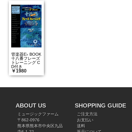
管楽器E♭ BOOK
十八番フレーズ
トレーニング C
D付き
￥1980
ABOUT US
SHOPPING GUIDE
ミュージックファーム
ご注文方法
〒862-0976
お支払い
熊本県熊本市中央区九品
送料
寺6-1-22
返品について