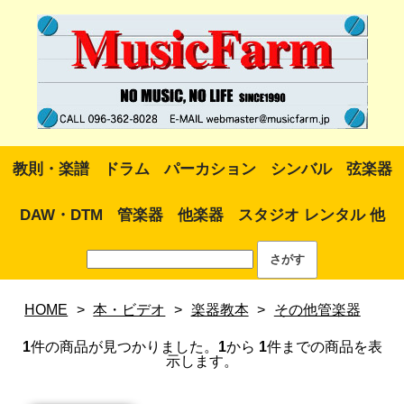
教則・楽譜
ドラム
パーカション
シンバル
弦楽器
DAW・DTM
管楽器
他楽器
スタジオ レンタル 他
HOME
>
本・ビデオ
>
楽器教本
>
その他管楽器
1
件の商品が見つかりました。
1
から
1
件までの商品を表
示します。