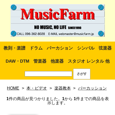
教則・楽譜
ドラム
パーカション
シンバル
弦楽器
DAW・DTM
管楽器
他楽器
スタジオ レンタル 他
HOME
>
本・ビデオ
>
楽器教本
>
パーカッション
1
件の商品が見つかりました。
1
から
1
件までの商品を表
示します。