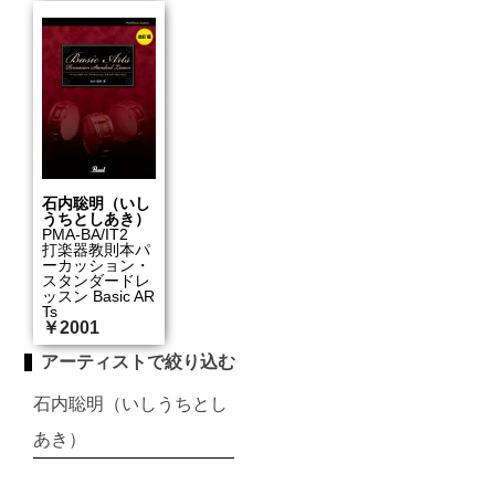
石内聡明（いし
うちとしあき）
PMA-BA/IT2
打楽器教則本パ
ーカッション・
スタンダードレ
ッスン Basic AR
Ts
￥2001
アーティストで絞り込む
石内聡明（いしうちとし
あき）