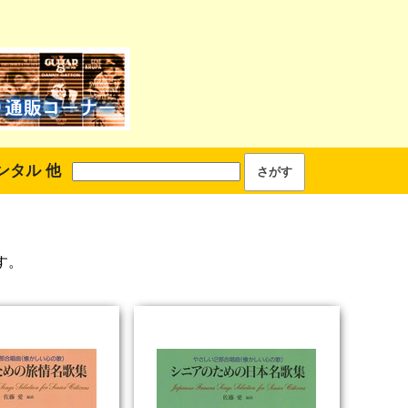
ンタル 他
す。