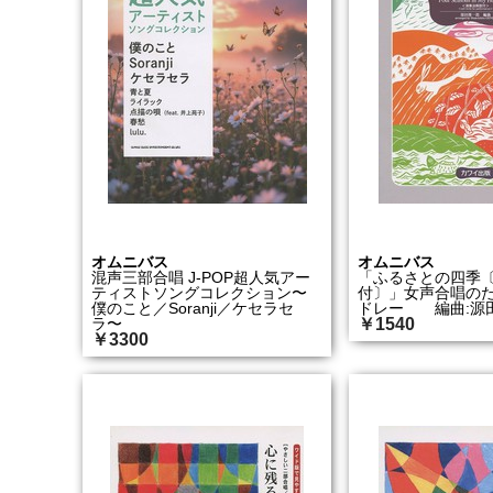
オムニバス
オムニバス
混声三部合唱 J-POP超人気アー
「ふるさとの四季
ティストソングコレクション〜
付〕」女声合唱の
僕のこと／Soranji／ケセラセ
ドレー 編曲:源
ラ〜
￥1540
￥3300