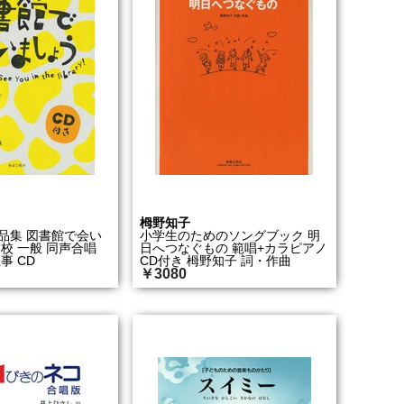
栂野知子
品集 図書館で会い
小学生のためのソングブック 明
校 一般 同声合唱
日へつなぐもの 範唱+カラピアノ
事 CD
CD付き 栂野知子 詞・作曲
￥3080