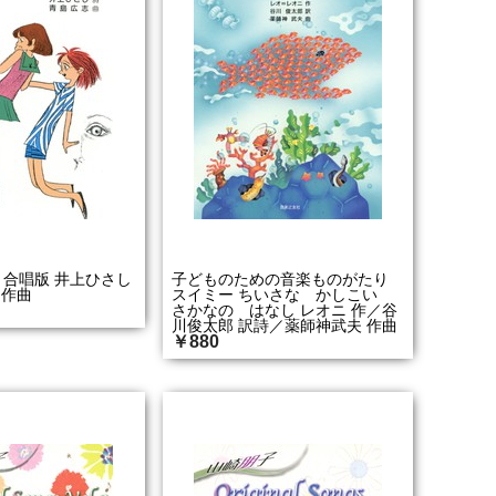
 合唱版 井上ひさし
子どものための音楽ものがたり
 作曲
スイミー ちいさな かしこい
さかなの はなし レオニ 作／谷
川俊太郎 訳詩／薬師神武夫 作曲
￥880