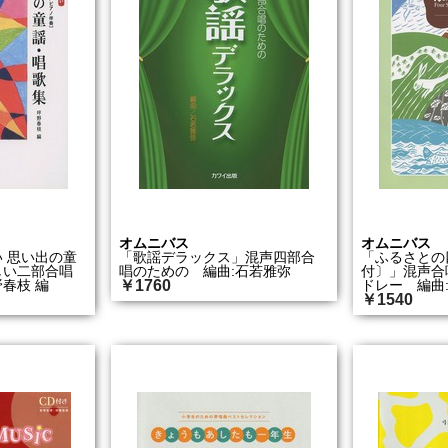
オムニバス
オムニバス
 思い出の童
「歌謡デラックス」混声四部合
「ふるさとの
しい二部合唱
唱のための 編曲:石若雅弥
付〕」混声合
春枝 編
￥1760
ドレー 編曲
￥1540