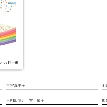
Songs 同声編
古宮真美子
山
弓削田健介、古川敏子
栂