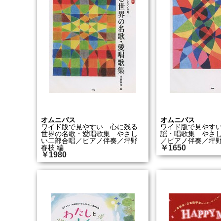
オムニバス
オムニバス
ワイド版で見やすい 心に残る
ワイド版で見やすい
世界の名歌・愛唱歌集 やさし
謡・唱歌集 やさ
い二部合唱／ピアノ伴奏／坪野
／ピアノ伴奏／坪野
春枝 編
￥1650
￥1980