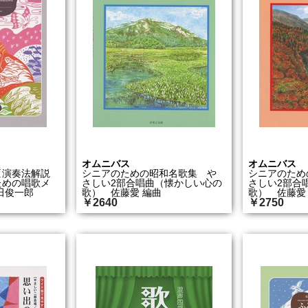
オムニバス
オムニバス
〔演奏法解説
シニアのための昭和名歌集 や
シニアのため
ための唱歌メ
さしい2部合唱曲（懐かしい心の
さしい2部合
田俊一郎
歌） 佐藤愛 編曲
歌） 佐藤愛
￥2640
￥2750