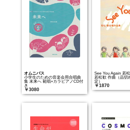
オムニバス
See You Agai
小学生のための音楽会用合唱曲
若松歓 作曲（品切
集 未来へ 範唱+カラピアノCD付
定）
き
￥1870
￥3080