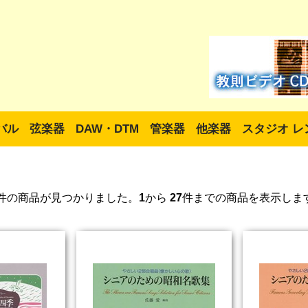
バル
弦楽器
DAW・DTM
管楽器
他楽器
スタジオ レ
件の商品が見つかりました。
1
から
27
件までの商品を表示しま