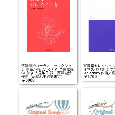
西澤健治コーラス・セレクショ
富澤裕セレクション 
ン 生命が羽ばたくとき 全曲収録
ミマス作品集 ミマ
CD付き 人見敬子 詞／西澤健治
＆Sachiko 作曲／
作曲（品切れ中納期未定）
￥1760
￥3080