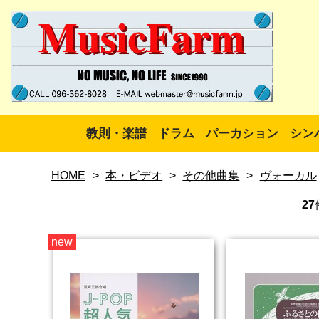
教則・楽譜
ドラム
パーカション
シン
HOME
>
本・ビデオ
>
その他曲集
>
ヴォーカル
27
new