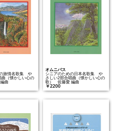
オムニバス
の旅情名歌集 や
シニアのための日本名歌集 や
唱曲（懐かしい心の
さしい2部合唱曲（懐かしい心の
 編曲
歌） 佐藤愛 編曲
￥2200