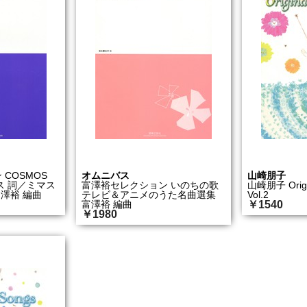
COSMOS
オムニバス
山崎朋子
ス 詞／ミマス
富澤裕セレクション いのちの歌
山崎朋子 Origi
富澤裕 編曲
テレビ＆アニメのうた名曲選集
Vol.2
富澤裕 編曲
￥1540
￥1980