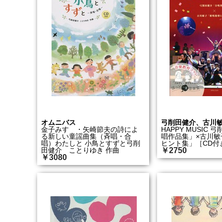
オムニバス
弓削田健介、古川
金子みすゞ・矢崎節夫の詩によ
HAPPY MUSIC
る新しい童謡曲集（斉唱・合
唱作品集」×古川敏
唱）わたしと 小鳥とすずと弓削
ヒント集」［CD付
田健介 ことりゆき 作曲
￥2750
￥3080