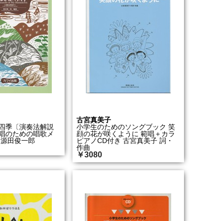
古宮真美子
四季〔演奏法解説
小学生のためのソングブック 笑
唱のための唱歌メ
顔の花が咲くように 範唱＋カラ
:源田俊一郎
ピアノCD付き 古宮真美子 詞・
作曲
￥3080