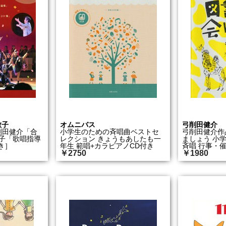
敏子
オムニバス
弓削田健介
 弓削田健介「合
小学生のための斉唱曲ベストセ
弓削田健介作
子「歌唱指導
レクション きょうもあしたも一
ましょう 小学
き］
年生 範唱+カラピアノCD付き
斉唱 行事・催
￥2750
￥1980