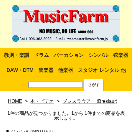
教則・楽譜
ドラム
パーカション
シンバル
弦楽器
DAW・DTM
管楽器
他楽器
スタジオ レンタル 他
HOME
>
本・ビデオ
>
ブレスラウアー (Breslaur)
1
件の商品が見つかりました。
1
から
1
件までの商品を表
示します。