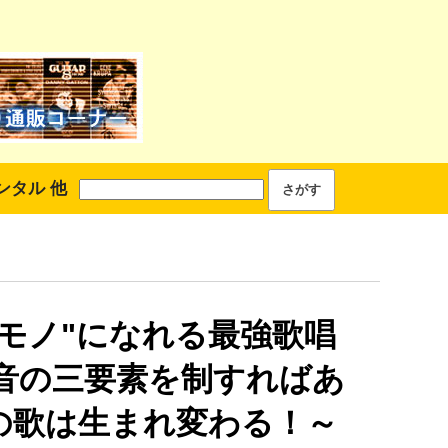
ンタル 他
ンモノ"になれる最強歌唱
～音の三要素を制すればあ
の歌は生まれ変わる！～