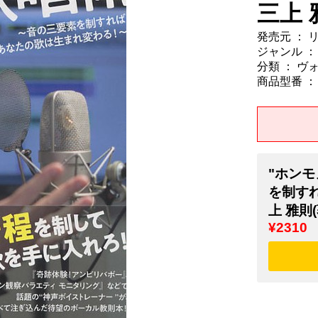
三上 
発売元 ：
ジャンル ：
分類 ： ヴ
商品型番 ： 9
"ホン
を制す
上 雅則
¥2310