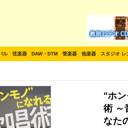
バル
弦楽器
DAW・DTM
管楽器
他楽器
スタジオ レ
"ホ
術 
なた