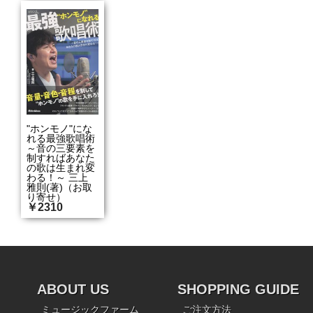
"ホンモノ"にな
れる最強歌唱術
～音の三要素を
制すればあなた
の歌は生まれ変
わる！～ 三上
雅則(著)（お取
り寄せ）
￥2310
ABOUT US
SHOPPING GUIDE
ミュージックファーム
ご注文方法