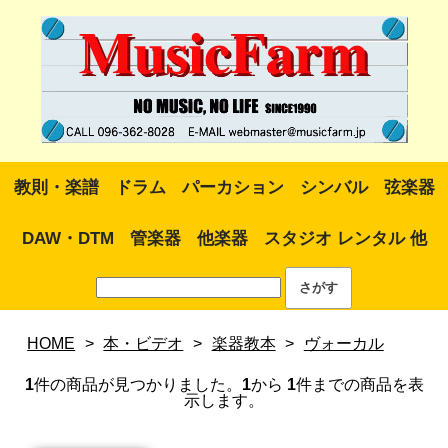
教則・楽譜
ドラム
パーカション
シンバル
弦楽器
DAW・DTM
管楽器
他楽器
スタジオ レンタル 他
HOME
>
本・ビデオ
>
楽器教本
>
ヴォーカル
1
件の商品が見つかりました。
1
から
1
件までの商品を表
示します。