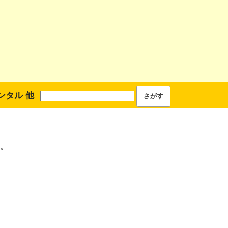
ンタル 他
。