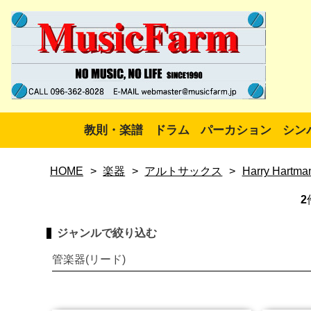
教則・楽譜
ドラム
パーカション
シン
HOME
>
楽器
>
アルトサックス
>
Harry Hartma
2
ジャンルで絞り込む
管楽器(リード)