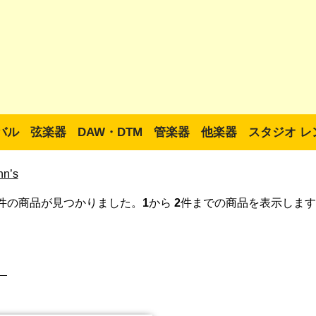
バル
弦楽器
DAW・DTM
管楽器
他楽器
スタジオ レ
nn’s
件の商品が見つかりました。
1
から
2
件までの商品を表示します