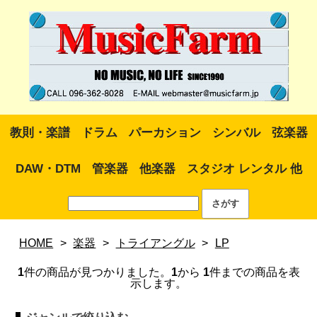
教則・楽譜
ドラム
パーカション
シンバル
弦楽器
DAW・DTM
管楽器
他楽器
スタジオ レンタル 他
HOME
>
楽器
>
トライアングル
>
LP
1
件の商品が見つかりました。
1
から
1
件までの商品を表
示します。