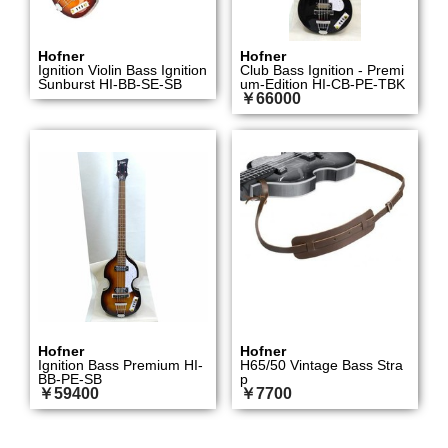
Hofner
Hofner
Ignition Violin Bass Ignition
Club Bass Ignition - Premi
Sunburst HI-BB-SE-SB
um-Edition HI-CB-PE-TBK
￥66000
Hofner
Hofner
Ignition Bass Premium HI-
H65/50 Vintage Bass Stra
BB-PE-SB
p
￥59400
￥7700