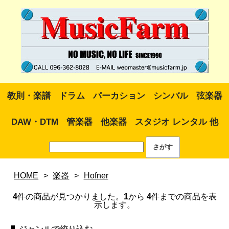
教則・楽譜
ドラム
パーカション
シンバル
弦楽器
DAW・DTM
管楽器
他楽器
スタジオ レンタル 他
HOME
>
楽器
>
Hofner
4
件の商品が見つかりました。
1
から
4
件までの商品を表
示します。