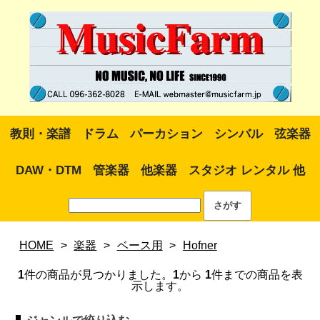
教則・楽譜
ドラム
パーカション
シンバル
弦楽器
DAW・DTM
管楽器
他楽器
スタジオ レンタル 他
HOME
>
楽器
>
ベース用
>
Hofner
1
件の商品が見つかりました。
1
から
1
件までの商品を表
示します。