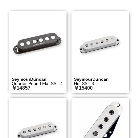
SeymourDuncan
SeymourDuncan
Quarter-Pound Flat SSL-4
Hot SSL-3
￥14857
￥15400