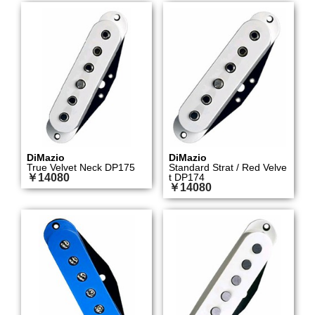
DiMazio
DiMazio
True Velvet Neck DP175
Standard Strat / Red Velve
￥14080
t DP174
￥14080