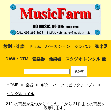
教則・楽譜
ドラム
パーカション
シンバル
弦楽器
DAW・DTM
管楽器
他楽器
スタジオ レンタル 他
HOME
>
楽器
>
ギターパーツ（ピックアップ）
>
シングルコイル
21
件の商品が見つかりました。
1
から
21
件までの商品を
表示します。