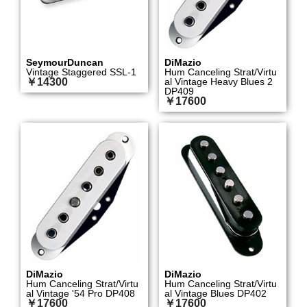
SeymourDuncan
DiMazio
Vintage Staggered SSL-1
Hum Canceling Strat/Virtu
￥14300
al Vintage Heavy Blues 2
DP409
￥17600
DiMazio
DiMazio
Hum Canceling Strat/Virtu
Hum Canceling Strat/Virtu
al Vintage '54 Pro DP408
al Vintage Blues DP402
￥17600
￥17600