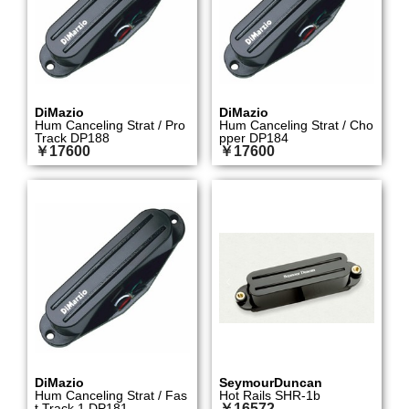
DiMazio
DiMazio
Hum Canceling Strat / Pro
Hum Canceling Strat / Cho
Track DP188
pper DP184
￥17600
￥17600
DiMazio
SeymourDuncan
Hum Canceling Strat / Fas
Hot Rails SHR-1b
t Track 1 DP181
￥16572