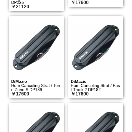
DP225
￥17600
￥21120
DiMazio
DiMazio
Hum Canceling Strat / Ton
Hum Canceling Strat / Fas
e Zone S DP189
t Track 2 DP182
￥17600
￥17600