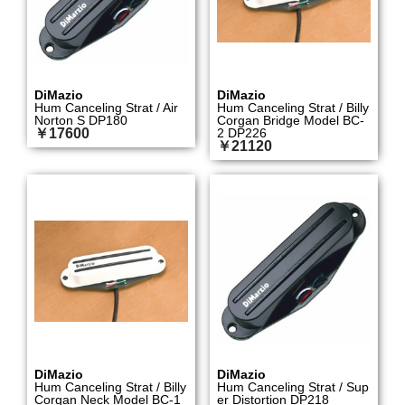
DiMazio
DiMazio
Hum Canceling Strat / Air
Hum Canceling Strat / Billy
Norton S DP180
Corgan Bridge Model BC-
￥17600
2 DP226
￥21120
DiMazio
DiMazio
Hum Canceling Strat / Billy
Hum Canceling Strat / Sup
Corgan Neck Model BC-1
er Distortion DP218