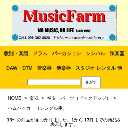
教則・楽譜
ドラム
パーカション
シンバル
弦楽器
DAW・DTM
管楽器
他楽器
スタジオ レンタル 他
HOME
>
楽器
>
ギターパーツ（ピックアップ）
>
ハムバッカー（シングル用）
13
件の商品が見つかりました。
1
から
13
件までの商品を
表示します。