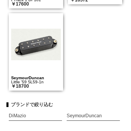
￥17600
SeymourDuncan
Little '59 SL59-1n
￥18700
ブランドで絞り込む
DiMazio
SeymourDuncan