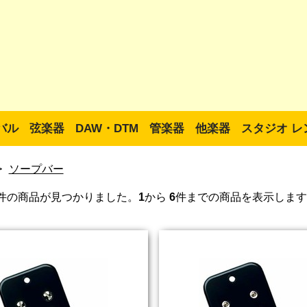
バル
弦楽器
DAW・DTM
管楽器
他楽器
スタジオ レ
>
ソープバー
件の商品が見つかりました。
1
から
6
件までの商品を表示します