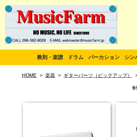
教則・楽譜
ドラム
パーカション
シン
HOME
>
楽器
>
ギターパーツ（ピックアップ）
6