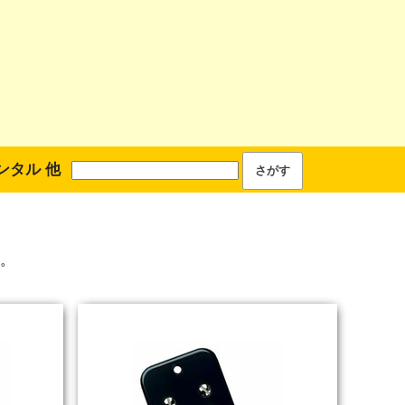
ンタル 他
。