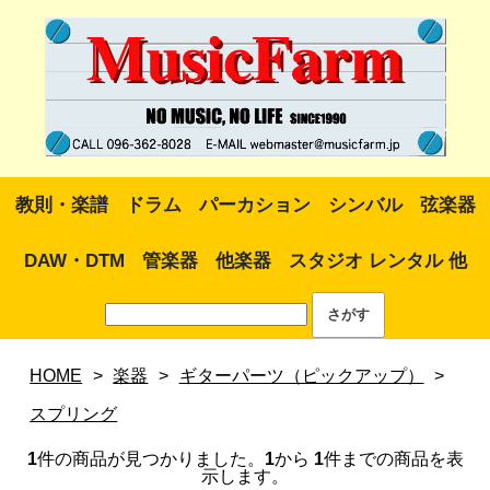
教則・楽譜
ドラム
パーカション
シンバル
弦楽器
DAW・DTM
管楽器
他楽器
スタジオ レンタル 他
HOME
>
楽器
>
ギターパーツ（ピックアップ）
>
スプリング
1
件の商品が見つかりました。
1
から
1
件までの商品を表
示します。