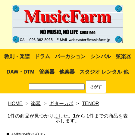
教則・楽譜
ドラム
パーカション
シンバル
弦楽器
DAW・DTM
管楽器
他楽器
スタジオ レンタル 他
HOME
>
楽器
>
ギターカポ
>
TENOR
1
件の商品が見つかりました。
1
から
1
件までの商品を表
示します。