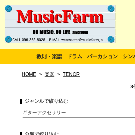
教則・楽譜
ドラム
パーカション
シン
HOME
>
楽器
>
TENOR
3
ジャンルで絞り込む
ギターアクセサリー
分類で絞り込む