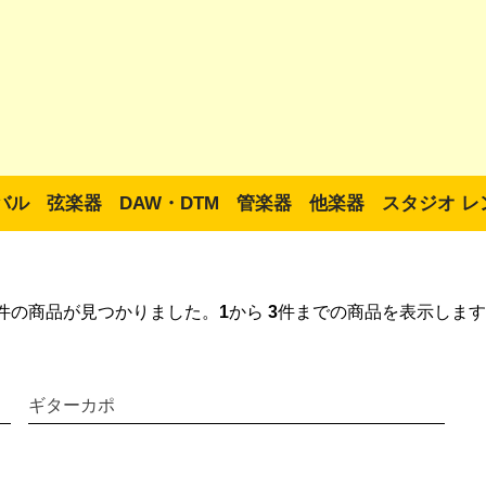
バル
弦楽器
DAW・DTM
管楽器
他楽器
スタジオ レ
件の商品が見つかりました。
1
から
3
件までの商品を表示します
ギターカポ