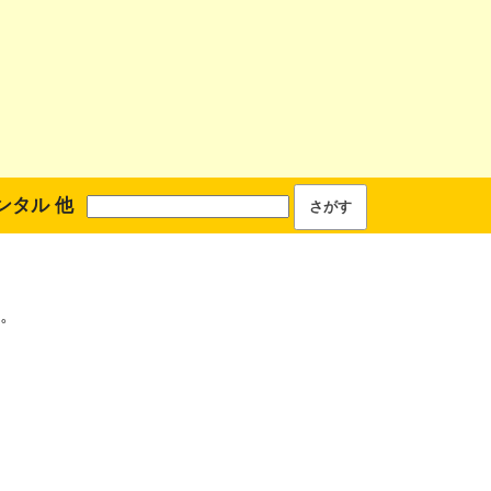
ンタル 他
。