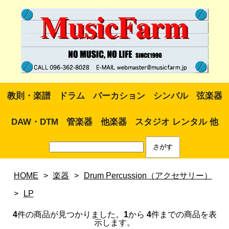
教則・楽譜
ドラム
パーカション
シンバル
弦楽器
DAW・DTM
管楽器
他楽器
スタジオ レンタル 他
HOME
>
楽器
>
Drum Percussion（アクセサリー）
>
LP
4
件の商品が見つかりました。
1
から
4
件までの商品を表
示します。