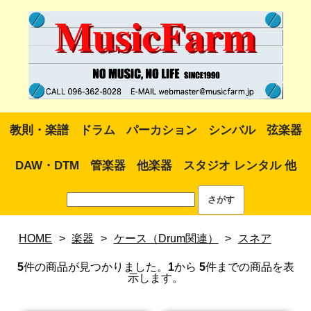
教則・楽譜
ドラム
パーカション
シンバル
弦楽器
DAW・DTM
管楽器
他楽器
スタジオ レンタル 他
HOME
>
楽器
>
ケース（Drum関連）
>
スネア
5
件の商品が見つかりました。
1
から
5
件までの商品を表
示します。