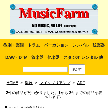
教則・楽譜
ドラム
パーカション
シンバル
弦楽器
DAW・DTM
管楽器
他楽器
スタジオ レンタル 他
HOME
>
楽器
>
マイクプリアンプ
>
ART
2
件の商品が見つかりました。
1
から
2
件までの商品を表
示します。