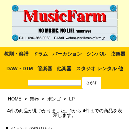
教則・楽譜
ドラム
パーカション
シンバル
弦楽器
DAW・DTM
管楽器
他楽器
スタジオ レンタル 他
HOME
>
楽器
>
ボンゴ
>
LP
4
件の商品が見つかりました。
1
から
4
件までの商品を表
示します。