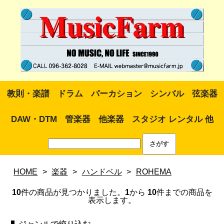
教則・楽譜
ドラム
パーカション
シンバル
弦楽器
DAW・DTM
管楽器
他楽器
スタジオ レンタル 他
HOME
>
楽器
>
ハンドベル
>
ROHEMA
10
件の商品が見つかりました。
1
から
10
件までの商品を
表示します。