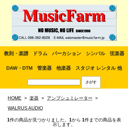
教則・楽譜
ドラム
パーカション
シンバル
弦楽器
DAW・DTM
管楽器
他楽器
スタジオ レンタル 他
HOME
>
楽器
>
アンプシュミレーター
>
WALRUS AUDIO
1
件の商品が見つかりました。
1
から
1
件までの商品を表
示します。